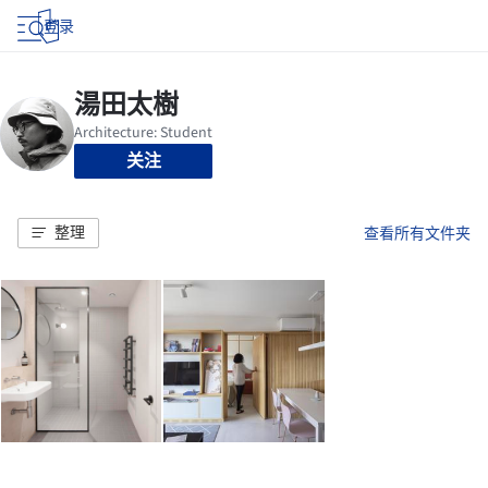
登录
关注
整理
查看所有文件夹