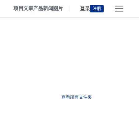
项目
文章
产品
新闻
图片
登录
注册
查看所有文件夹