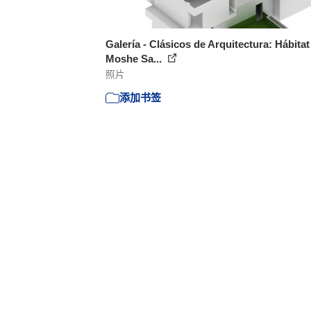
Galería - Clásicos de Arquitectura: Hábitat 
Moshe Sa...
照片
添加书签