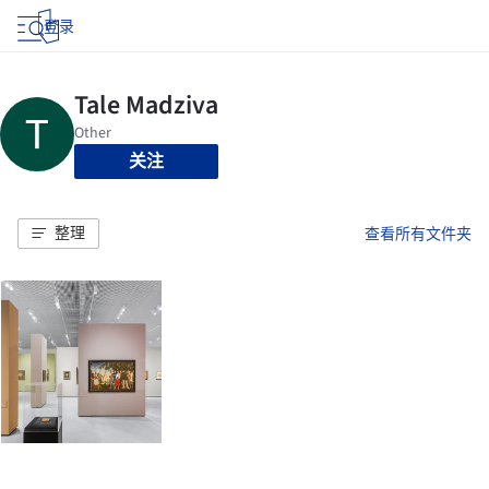
登录
关注
整理
查看所有文件夹