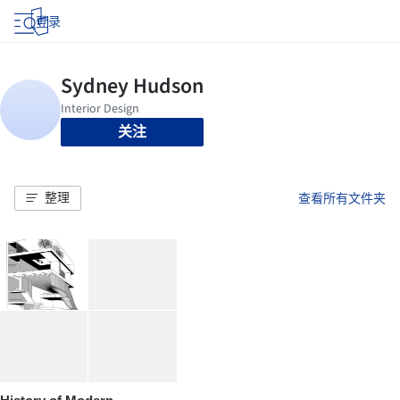
登录
关注
整理
查看所有文件夹