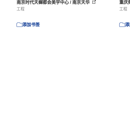
南京时代天樾都会美学中心 / 南京天华
重庆舜山
工程
工程
添加书签
添