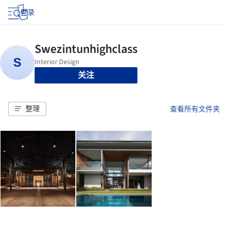
登录
关注
整理
查看所有文件夹