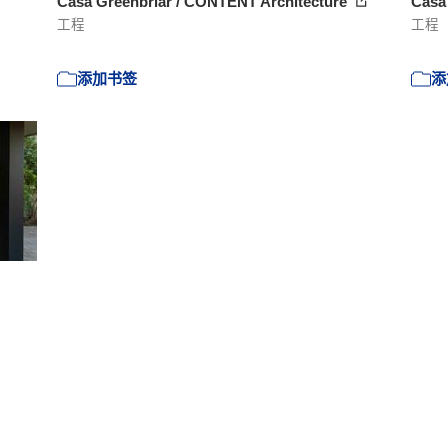
Casa Greenbriar / CONTENT Architecture
Casa 
工程
工程
添加书签
添