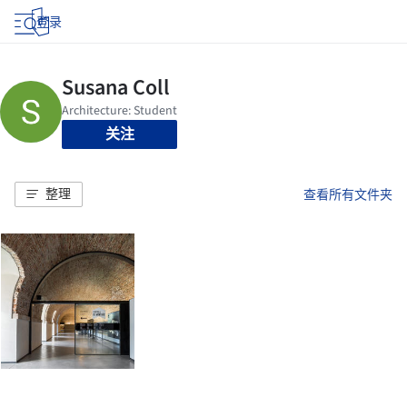
登录
关注
整理
查看所有文件夹