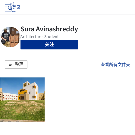
登录
关注
整理
查看所有文件夹