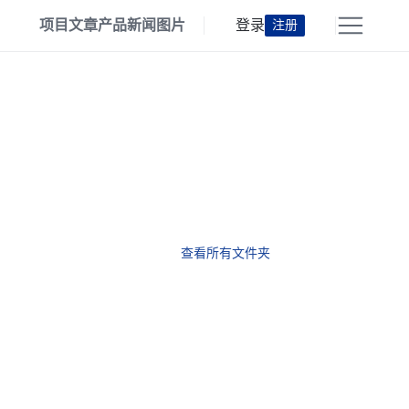
项目
文章
产品
新闻
图片
登录
注册
查看所有文件夹