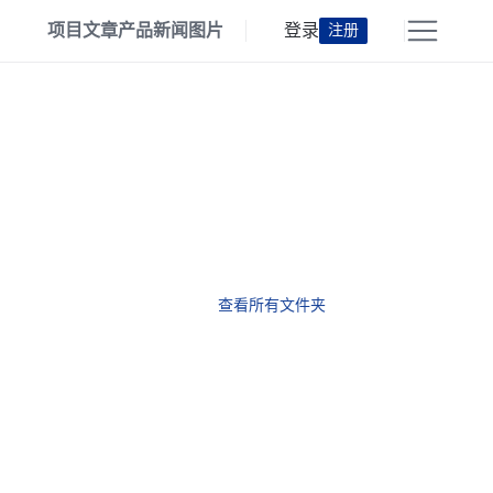
项目
文章
产品
新闻
图片
登录
注册
查看所有文件夹