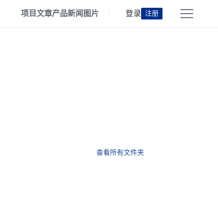
项目
文章
产品
新闻
图片
登录
注册
查看所有文件夹