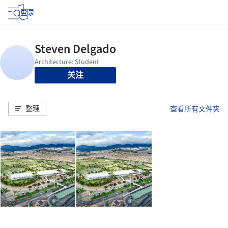
登录
关注
整理
查看所有文件夹