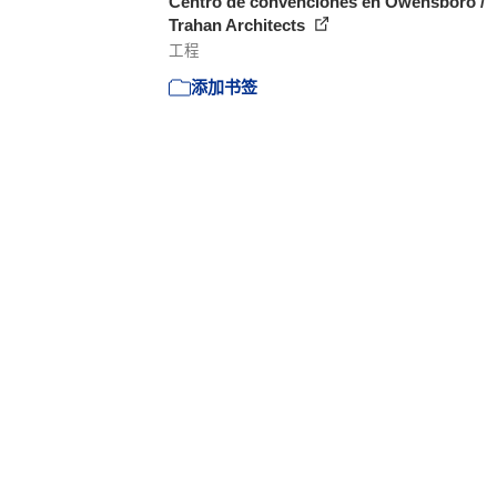
Centro de convenciones en Owensboro /
Trahan Architects
工程
添加书签