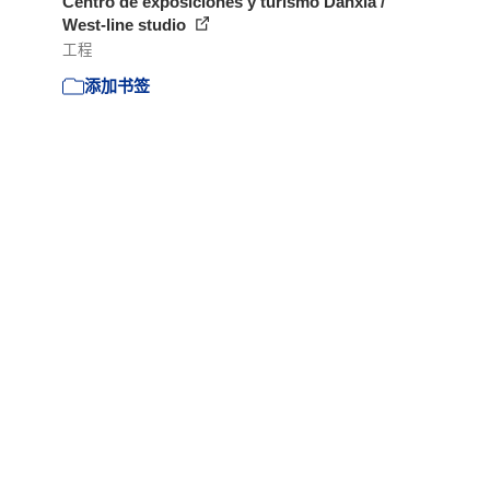
Centro de exposiciones y turismo Danxia /
West-line studio
工程
添加书签