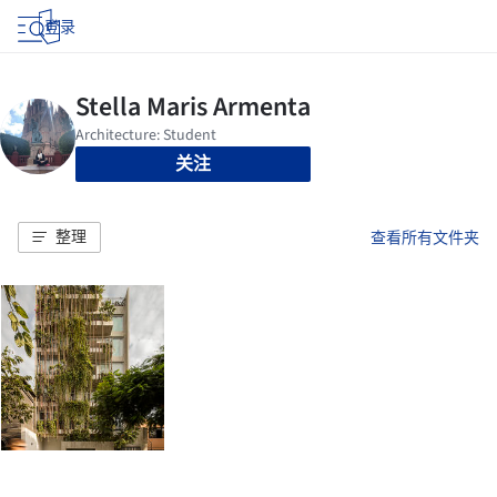
登录
关注
整理
查看所有文件夹