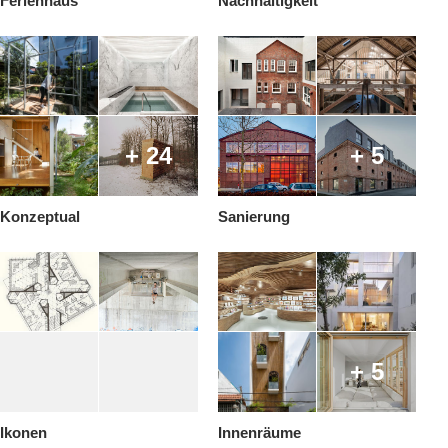
Ferienhaus
Nachhaltigkeit
+ 24
+ 5
Konzeptual
Sanierung
+ 5
Ikonen
Innenräume