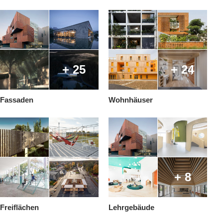
+ 25
+ 24
Fassaden
Wohnhäuser
+ 8
Freiflächen
Lehrgebäude