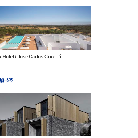
 Hotel / José Carlos Cruz
加书签