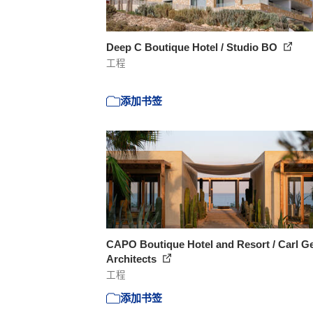
Deep C Boutique Hotel / Studio BO
工程
添加书签
CAPO Boutique Hotel and Resort / Carl G
Architects
工程
添加书签