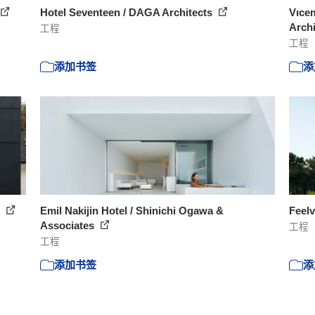
Hotel Seventeen / DAGA Architects
Vıce
Arch
工程
工程
添加书签
添
s
Emil Nakijin Hotel / Shinichi Ogawa &
Feelv
Associates
工程
工程
添加书签
添