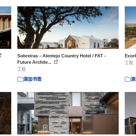
Sobreiras – Alentejo Country Hotel / FAT -
Ecork
Future Archite...
工程
工程
添加书签
添