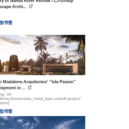
ry of Namia River Retreat / LJ-Group
cape Archi...
加书签
 Madaleno Arquitectos' “Isla Pasion”
opment in ...
ing "zh-
library.bookmarks_meta_type.unbuilt-project"
ation]
加书签