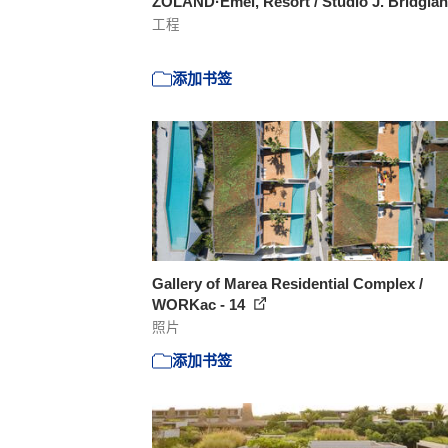
ZOLAND·Emei, Resort / Studio J. Bridgla
工程
添加书签
Gallery of Marea Residential Complex /
WORKac - 14
照片
添加书签