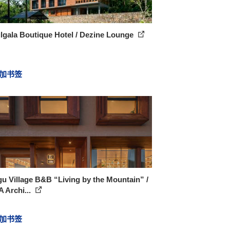
lgala Boutique Hotel / Dezine Lounge
加书签
u Village B&B “Living by the Mountain” /
 Archi...
加书签