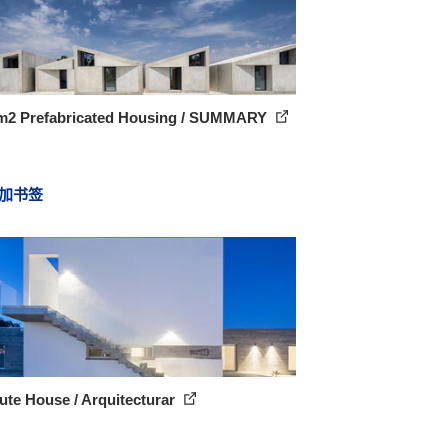
m2 Prefabricated Housing / SUMMARY
加书签
te House / Arquitecturar