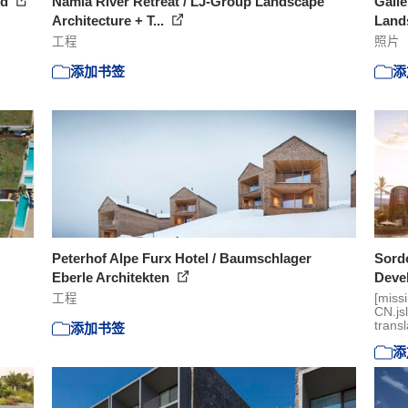
nd
Namia River Retreat / LJ-Group Landscape
Galle
Architecture + T...
Lands
工程
照片
添加书签
添
Peterhof Alpe Furx Hotel / Baumschlager
Sordo
Eberle Architekten
Devel
工程
[miss
CN.js
transl
添加书签
添