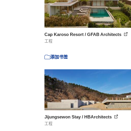
Cap Karoso Resort / GFAB Architects
工程
添加书签
Jijungsewon Stay / HBArchitects
工程