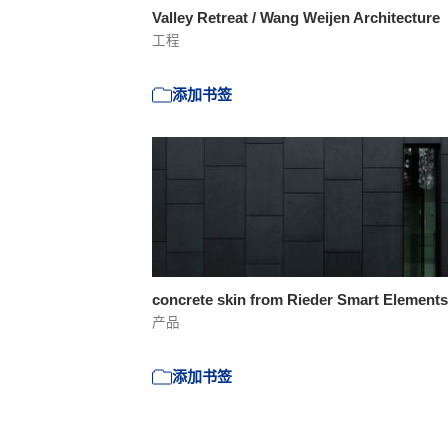
Valley Retreat / Wang Weijen Architecture
工程
添加书签
concrete skin from Rieder Smart Element
产品
添加书签