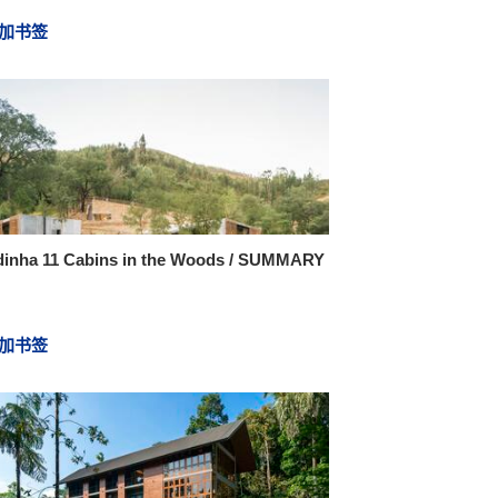
加书签
dinha 11 Cabins in the Woods / SUMMARY
加书签