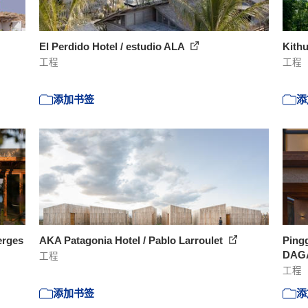
El Perdido Hotel / estudio ALA
Kithu
工程
工程
添加书签
添
erges
AKA Patagonia Hotel / Pablo Larroulet
Pingg
DAGA
工程
工程
添加书签
添