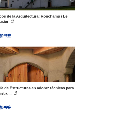
cos de la Arquitectura: Ronchamp / Le
usier
加书签
ía de Estructuras en adobe: técnicas para
nstru...
加书签