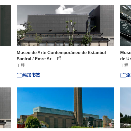
Museo de Arte Contemporáneo de Estanbul
Muse
Santral / Emre Ar...
de Ur
工程
工程
添加书签
添