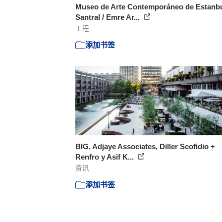
Museo de Arte Contemporáneo de Estanb
Santral / Emre Ar...
工程
添加书签
BIG, Adjaye Associates, Diller Scofidio +
Renfro y Asif K...
资讯
添加书签