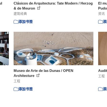
ul
Clásicos de Arquitectura: Tate Modern / Herzog
El mu
& de Meuron
Pudon
建筑经典
资讯
添加书签
添
Museo de Arte de las Dunas / OPEN
Audi
Architecture
工程
工程
添加书签
添