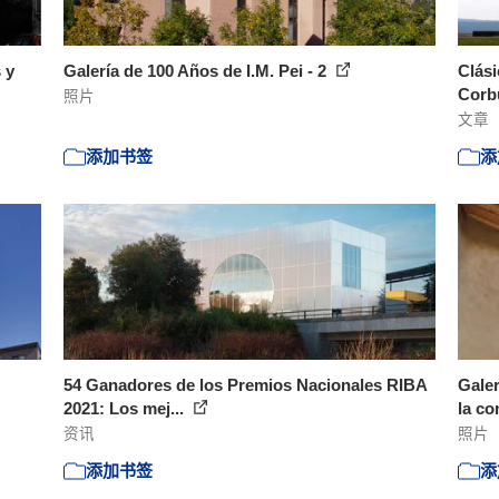
 y
Galería de 100 Años de I.M. Pei - 2
Clási
Corb
照片
文章
添加书签
添
54 Ganadores de los Premios Nacionales RIBA
Galer
2021: Los mej...
la co
资讯
照片
添加书签
添