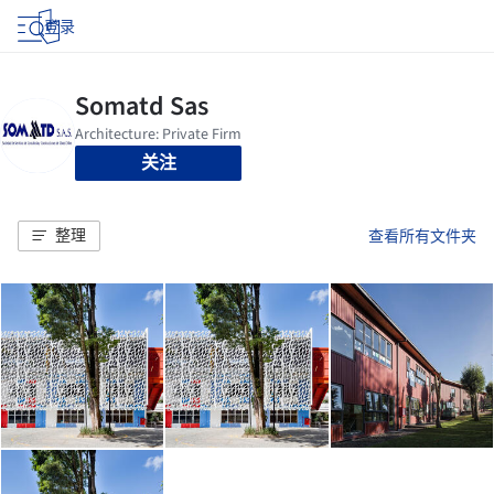
登录
关注
整理
查看所有文件夹