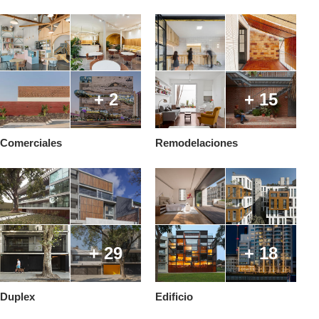
+ 2
+ 15
Comerciales
Remodelaciones
+ 29
+ 18
Duplex
Edificio