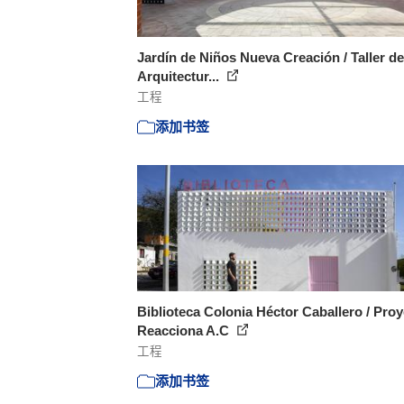
Jardín de Niños Nueva Creación / Taller de
Arquitectur...
工程
添加书签
Biblioteca Colonia Héctor Caballero / Pro
Reacciona A.C
工程
添加书签