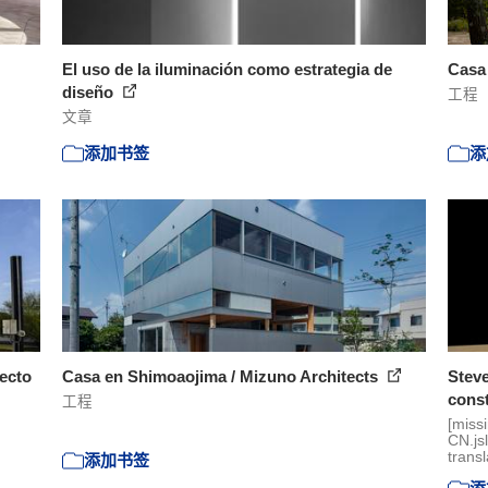
El uso de la iluminación como estrategia de
Casa 
diseño
工程
文章
添加书签
添
yecto
Casa en Shimoaojima / Mizuno Architects
Steve
const
工程
[miss
CN.js
transl
添加书签