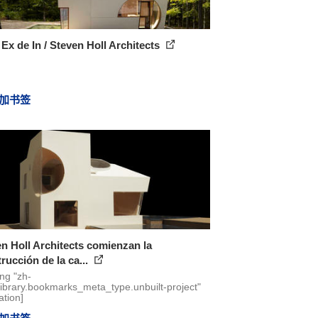
Ex de In / Steven Holl Architects
加书签
n Holl Architects comienzan la
rucción de la ca...
ing "zh-
library.bookmarks_meta_type.unbuilt-project"
ation]