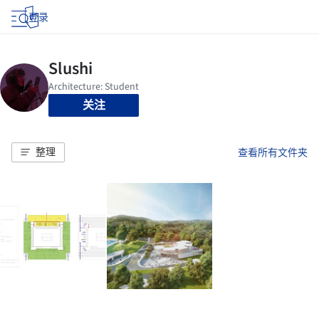
登录
关注
整理
查看所有文件夹