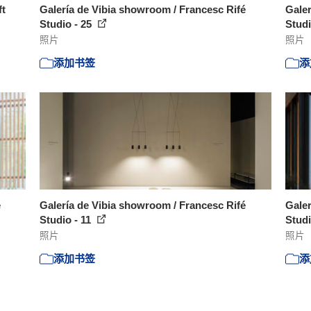
ft
Galería de Vibia showroom / Francesc Rifé
Galer
Studio - 25
Studi
照片
照片
添加书签
添
é
Galería de Vibia showroom / Francesc Rifé
Galer
Studio - 11
Studi
照片
照片
添加书签
添