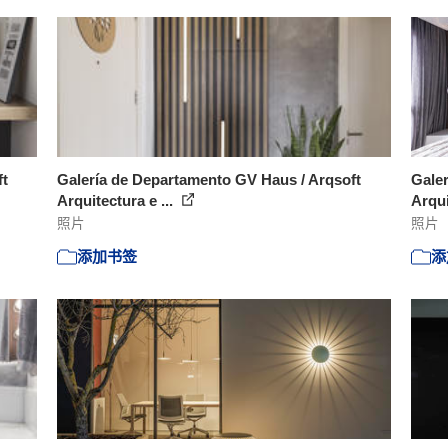
ft
Galería de Departamento GV Haus / Arqsoft
Galer
Arquitectura e ...
Arqui
照片
照片
添加书签
添