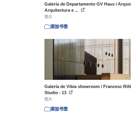
Galería de Departamento GV Haus / Arqso
Arquitectura e ...
照片
添加书签
Galería de Vibia showroom / Francesc Rif
Studio - 13
照片
添加书签