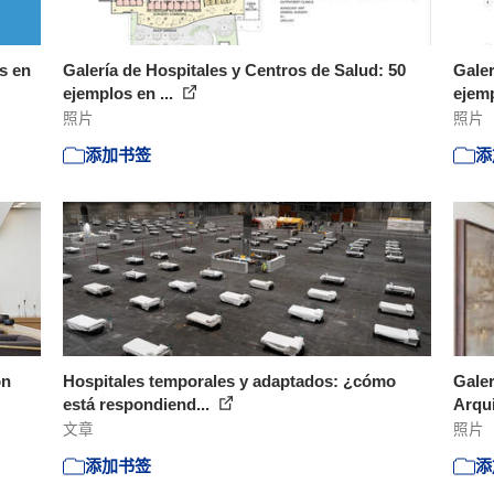
s en
Galería de Hospitales y Centros de Salud: 50
Galer
ejemplos en ...
ejemp
照片
照片
添加书签
添
ón
Hospitales temporales y adaptados: ¿cómo
Galer
está respondiend...
Arqui
文章
照片
添加书签
添