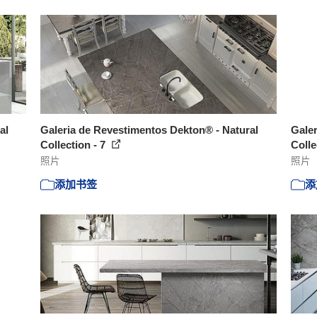
al
Galeria de Revestimentos Dekton® - Natural
Galer
Collection - 7
Colle
照片
照片
添加书签
添