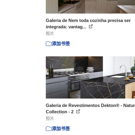
Galeria de Nem toda cozinha precisa ser
integrada: vantag...
照片
添加书签
Galeria de Revestimentos Dekton® - Natur
Collection - 2
照片
添加书签