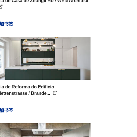
ia de Casa de Zhongli Ho / WEN Architect
加书签
ia de Reforma do Edifício
ettenstrasse / Brande...
加书签