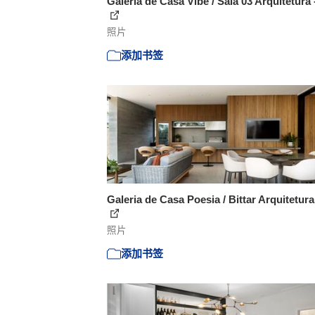
Galeria de Casa Vibe / Sala 03 Arquitetura 
照片
添加书签
Galeria de Casa Poesia / Bittar Arquitetura
照片
添加书签