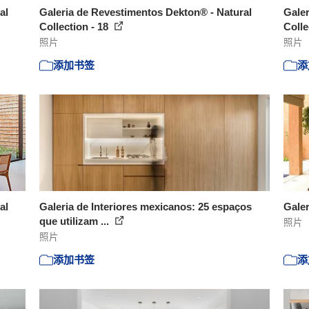
al
Galeria de Revestimentos Dekton® - Natural
Galer
Collection - 18
Colle
照片
照片
添加书签
添
al
Galeria de Interiores mexicanos: 25 espaços
Galer
que utilizam ...
照片
照片
添加书签
添