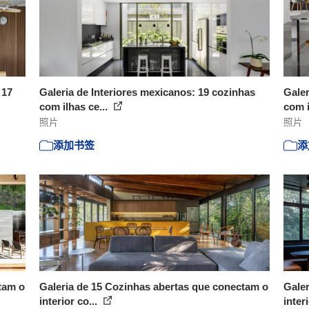
 17
Galeria de Interiores mexicanos: 19 cozinhas
Galer
com ilhas ce...
com i
照片
照片
添加书签
添
tam o
Galeria de 15 Cozinhas abertas que conectam o
Galer
interior co...
inter