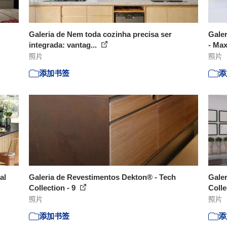
Galeria de Nem toda cozinha precisa ser
Galer
integrada: vantag...
- Max
照片
照片
添加书签
添
al
Galeria de Revestimentos Dekton® - Tech
Galer
Collection - 9
Colle
照片
照片
添加书签
添