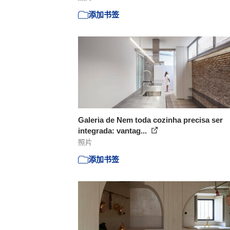
添加书签
Galeria de Nem toda cozinha precisa ser
integrada: vantag...
照片
添加书签