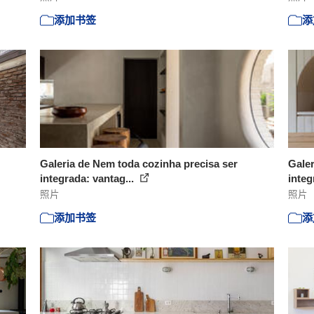
添加书签
添
Galeria de Nem toda cozinha precisa ser
Galer
integrada: vantag...
integ
照片
照片
添加书签
添