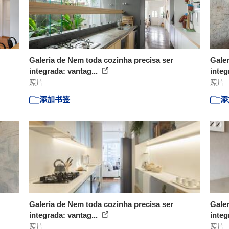
Galeria de Nem toda cozinha precisa ser
Galer
integrada: vantag...
integ
照片
照片
添加书签
添
Galeria de Nem toda cozinha precisa ser
Galer
integrada: vantag...
integ
照片
照片