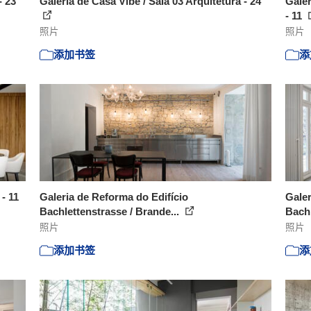
- 23
Galeria de Casa Vibe / Sala 03 Arquitetura - 24
Galer
- 11
照片
照片
添加书签
添
 - 11
Galeria de Reforma do Edifício
Galer
Bachlettenstrasse / Brande...
Bachl
照片
照片
添加书签
添