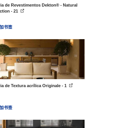
ia de Revestimentos Dekton® - Natural
ction - 21
加书签
ia de Textura acrílica Originale - 1
加书签