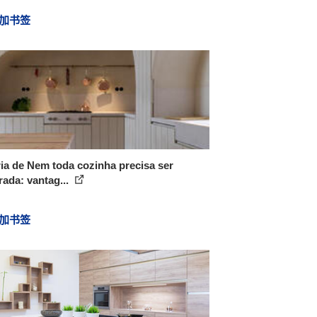
加书签
ia de Nem toda cozinha precisa ser
rada: vantag...
加书签