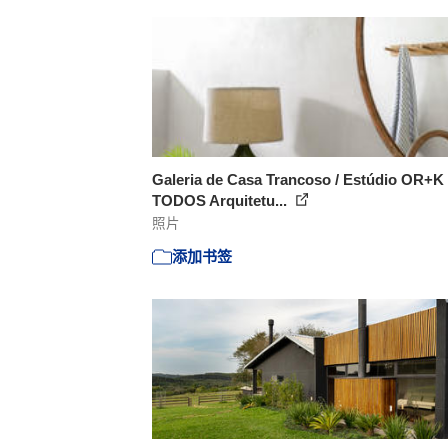
Galeria de Casa Trancoso / Estúdio OR+K
TODOS Arquitetu...
照片
添加书签