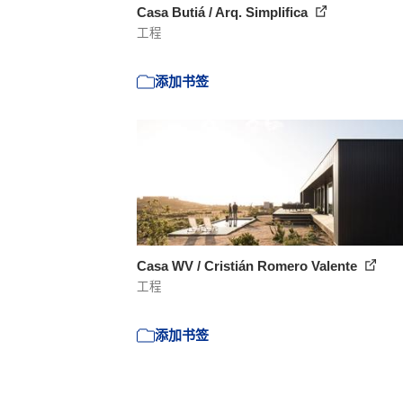
Casa Butiá / Arq. Simplifica
工程
添加书签
Casa WV / Cristián Romero Valente
工程
添加书签