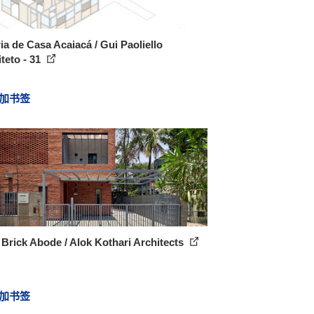
ia de Casa Acaiacá / Gui Paoliello
teto - 31
加书签
Brick Abode / Alok Kothari Architects
加书签