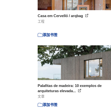
Casa em Cervelló / arqbag
工程
添加书签
Palafitas de madeira: 10 exemplos de
arquiteturas elevada...
文章
添加书签