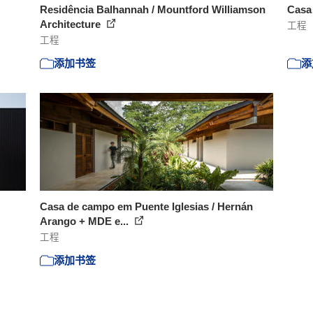
Residência Balhannah / Mountford Williamson
Casa
Architecture
工程
工程
添加书签
添
Casa de campo em Puente Iglesias / Hernán
Arango + MDE e...
工程
添加书签