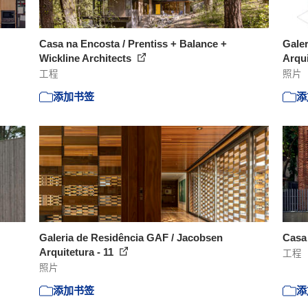
Casa na Encosta / Prentiss + Balance +
Galer
Wickline Architects
Arqui
工程
照片
添加书签
添
Galeria de Residência GAF / Jacobsen
Casa 
Arquitetura - 11
工程
照片
添加书签
添