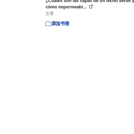
¿Cuáles son las capas de un techo verde 
cómo impermeabi...
文章
添加书签