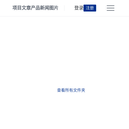
项目
文章
产品
新闻
图片
登录
注册
查看所有文件夹