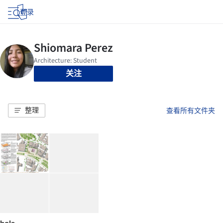
登录
关注
整理
查看所有文件夹