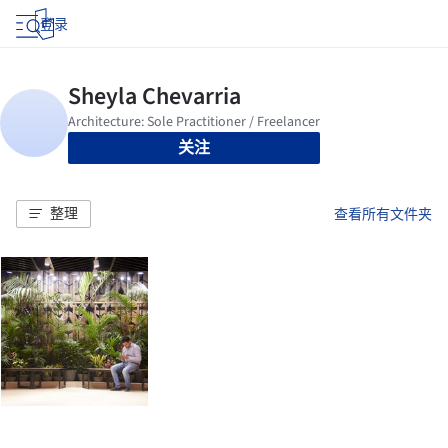
登录
关注
整理
查看所有文件夹