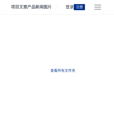
项目
文章
产品
新闻
图片
登录
注册
查看所有文件夹