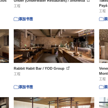
ctos
Under (Underwater Restaurant) / Snohetta
Take
Payá
工程
工程
添加书签
添
Rabbit Habit Bar / YOD Group
Vene
Monte
工程
工程
添加书签
添