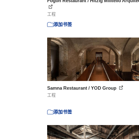
Fogon Restaurant / Hitzig Militello Arquite
工程
添加书签
Samna Restaurant / YOD Group
工程
添加书签