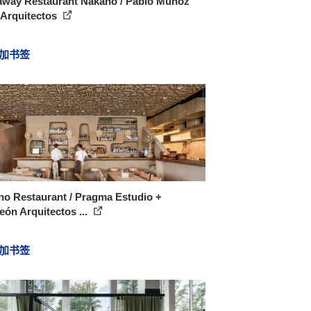
away Restaurant Nakano / Pablo Muñoz
 Arquitectos
加书签
no Restaurant / Pragma Estudio +
ón Arquitectos ...
加书签