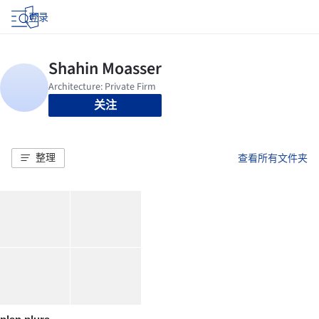
登录
关注
整理
查看所有文件夹