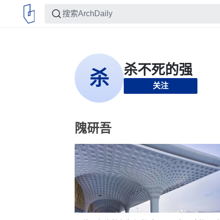
关注
隗研吾