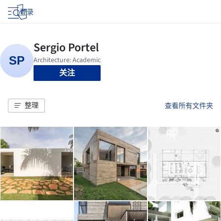
登录
关注
整理
查看所有文件夹