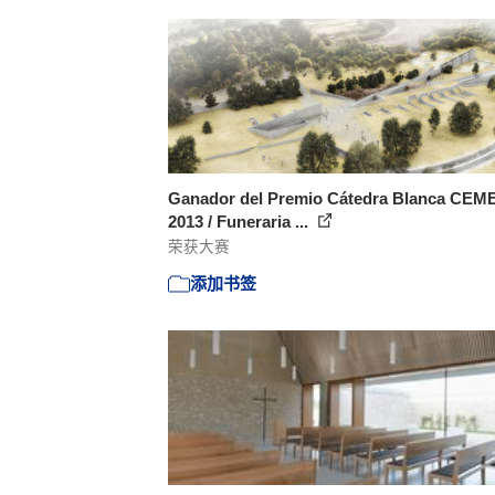
Ganador del Premio Cátedra Blanca CEM
2013 / Funeraria ...
荣获大赛
添加书签