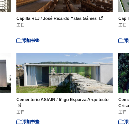
Capilla RLJ / José Ricardo Yslas Gámez
Capil
工程
工程
添加书签
添
Cementerio ASIAIN / Iñigo Esparza Arquitecto
Cemen
Crisa
工程
工程
添加书签
添