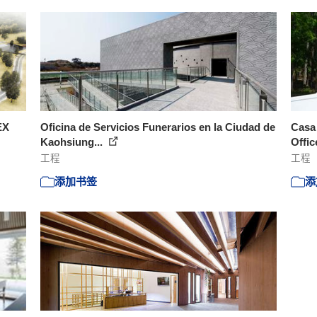
EX
Oficina de Servicios Funerarios en la Ciudad de
Casa 
Kaohsiung...
Offi
工程
工程
添加书签
添