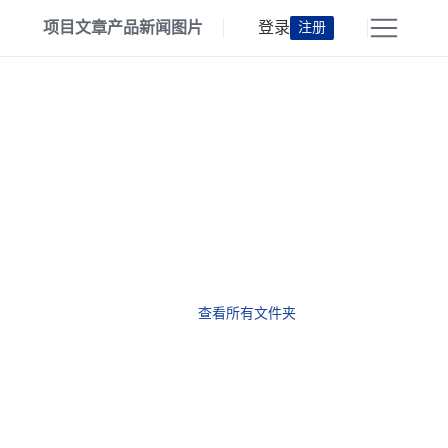
项目
文章
产品
新闻
图片
登录
注册
查看所有文件夹