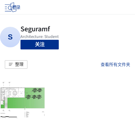
登录
关注
整理
查看所有文件夹