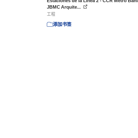
Estaciones de la Línea 2 - CCR Metro Bahí
JBMC Arquite...
工程
添加书签