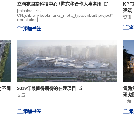
立陶宛国家科技中心 / 陈东华合作人事务所
KP
建筑
[missing "zh-
CN.jslibrary.bookmarks_meta_type.unbuilt-project"
资讯
translation]
添
添加书签
为不同
2019年最值得期待的在建项目
雷励
研究
文章
工程
添加书签
添