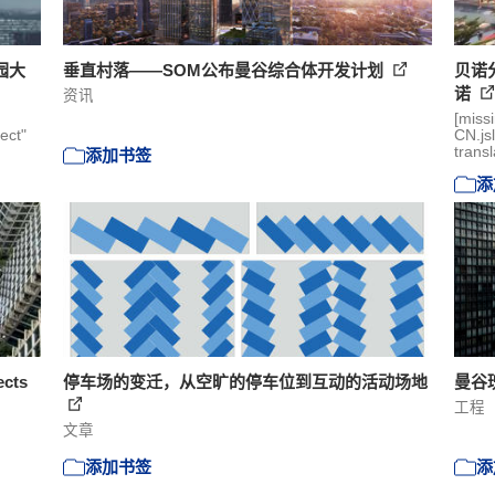
花园大
垂直村落——SOM公布曼谷综合体开发计划
贝诺
诺
资讯
[miss
ect"
CN.js
transl
添加书签
添
cts
停车场的变迁，从空旷的停车位到互动的活动场地
曼谷瑰
工程
文章
添加书签
添