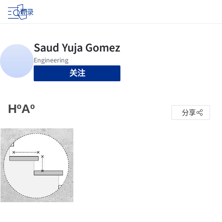
登录
关注
HºAº
分享