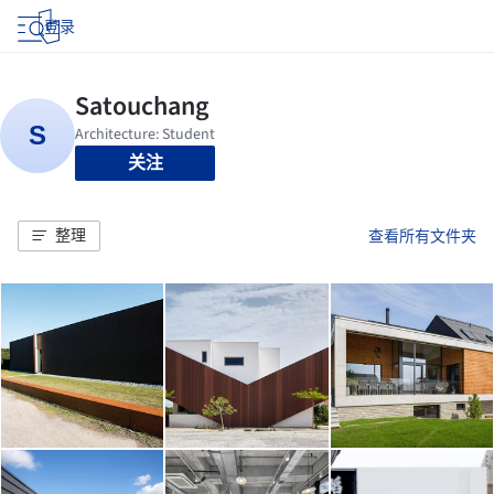
登录
关注
整理
查看所有文件夹