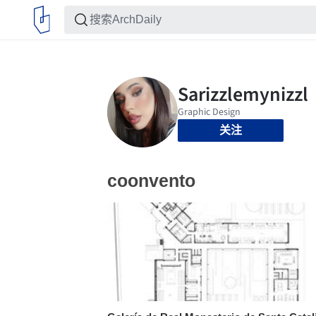
关注
coonvento