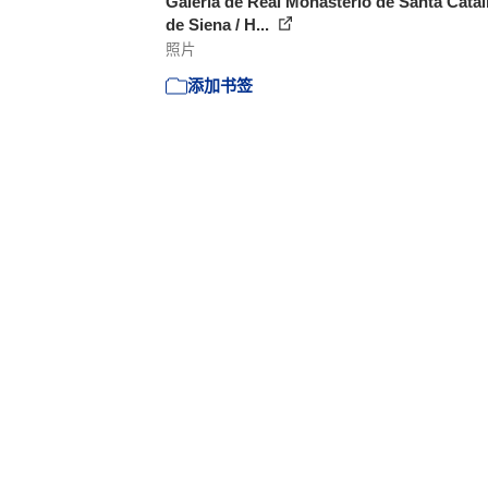
Galería de Real Monasterio de Santa Catal
de Siena / H...
照片
添加书签