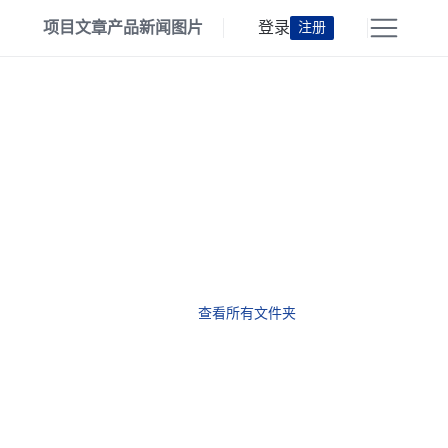
项目
文章
产品
新闻
图片
登录
注册
查看所有文件夹