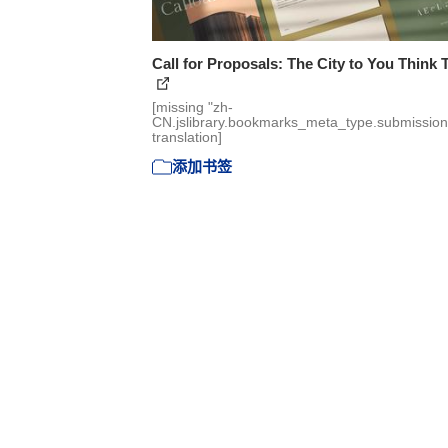
Call for Proposals: The City to You Think 
[missing "zh-
CN.jslibrary.bookmarks_meta_type.submission
translation]
添加书签