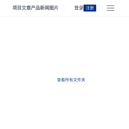
项目
文章
产品
新闻
图片
登录
注册
查看所有文件夹