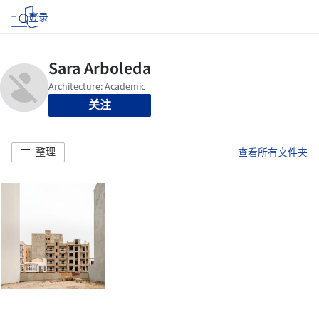
登录
关注
整理
查看所有文件夹