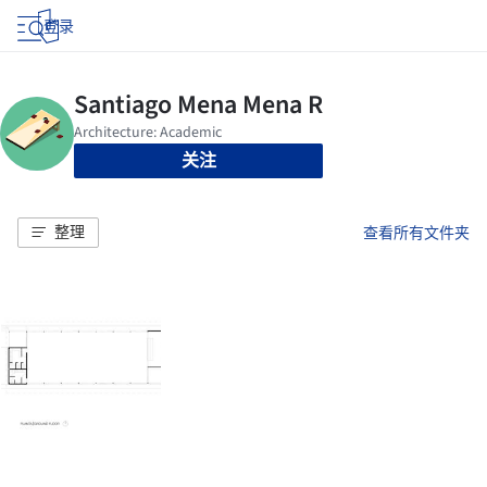
登录
关注
整理
查看所有文件夹