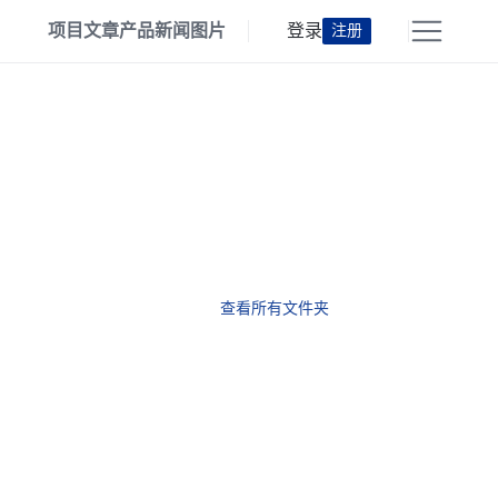
项目
文章
产品
新闻
图片
登录
注册
查看所有文件夹