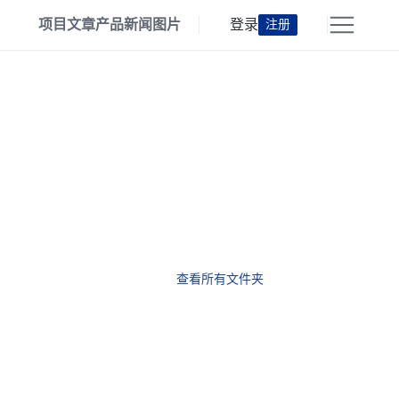
项目
文章
产品
新闻
图片
登录
注册
查看所有文件夹