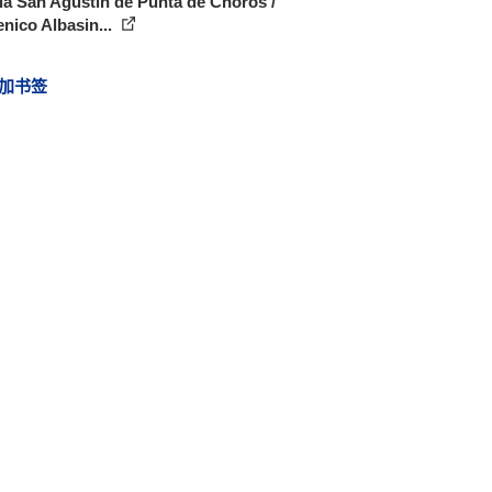
la San Agustín de Punta de Choros /
nico Albasin...
加书签