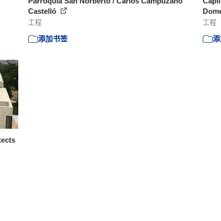
Parroquia San Norberto / Carlos Campuzano
Capil
Castelló
Dome
工程
工程
添加书签
添
tects