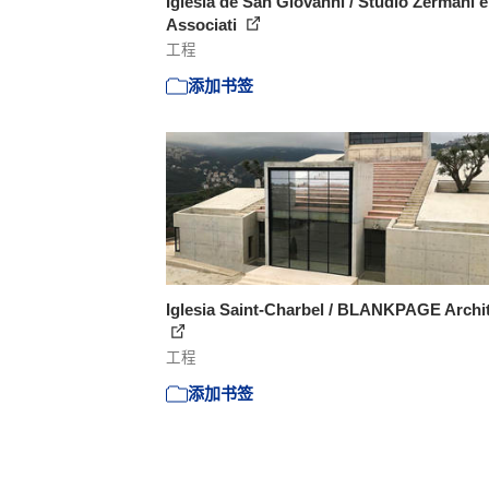
Iglesia de San Giovanni / Studio Zermani e
Associati
工程
添加书签
Iglesia Saint-Charbel / BLANKPAGE Archi
工程
添加书签