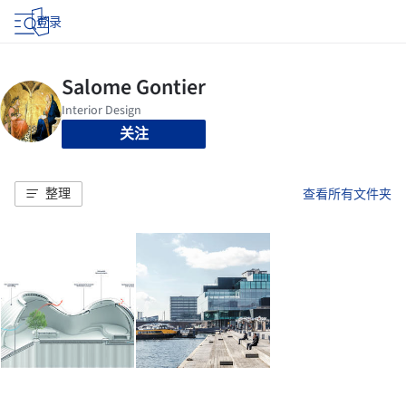
登录
关注
整理
查看所有文件夹